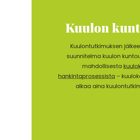
Kuulon kunt
Kuulontutkimuksen jälke
suunnitelma kuulon kuntou
mahdollisesta
kuulo
hankintaprosessista
– kuulok
alkaa aina kuulontutki