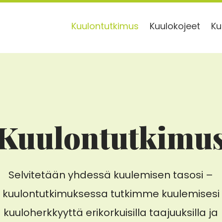
Kuulontutkimus
Kuulokojeet
Ku
Kuulon­tutkimu
Selvitetään yhdessä kuulemisen tasosi –
kuulontutkimuksessa tutkimme kuulemisesi
kuuloherkkyyttä erikorkuisilla taajuuksilla ja