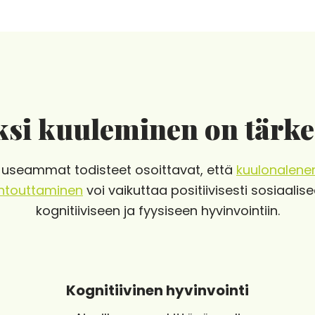
si kuuleminen on tärk
 useammat todisteet osoittavat, että
kuulonalen
ntouttaminen
voi vaikuttaa positiivisesti sosiaalise
kognitiiviseen ja fyysiseen hyvinvointiin.
Kognitiivinen hyvinvointi