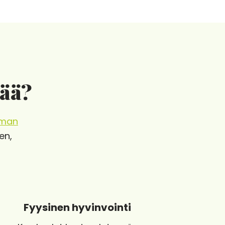
eää?
eman
en,
Fyysinen hyvinvointi