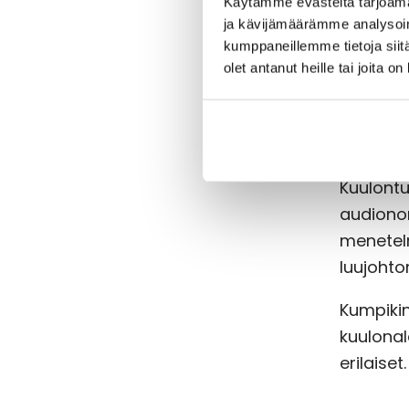
Käytämme evästeitä tarjoama
Tutkimu
ja kävijämäärämme analysoim
jossa as
kumppaneillemme tietoja siitä
olet antanut heille tai joita o
Asiakkaa
korkeala
kuuntelu
Kuulontu
audionom
menetel
luujohto
Kumpikin
kuulona
erilaiset.