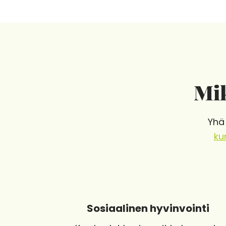
Mik
Yhä
ku
Sosiaalinen hyvinvointi