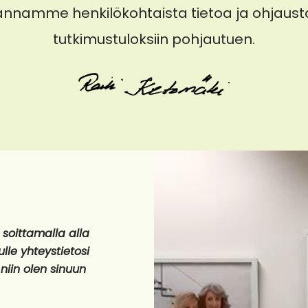
annamme henkilökohtaista tietoa ja ohjaust
tutkimustuloksiin pohjautuen.
soittamalla alla
le yhteystietosi
 niin olen sinuun