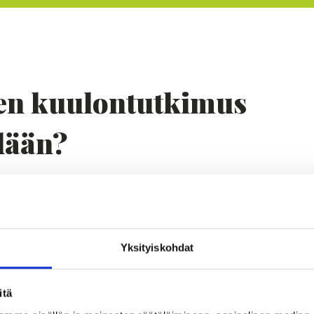
en kuulontutkimus
dään?
tkimus aloitetaan korvakäytävän tarkastuksella. J
tkimus voidaan suorittaa, tulee korvakäytävien oll
stettuna korvavahasta.
Yksityiskohdat
rmistaa kuulontutkimuksen onnistumisen käymällä
ytävän puhdistuksessa terveyskeskuksessa ennen
itä
tkimusta.