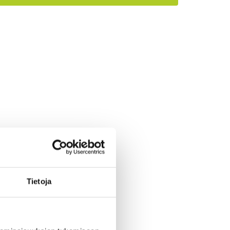
otta
a terveet
Tietoja