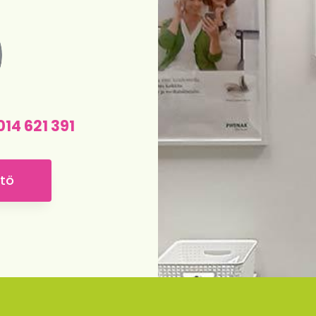
014 621 391
ntö