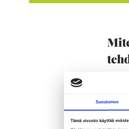
Mit
teh
Kuulontu
kuulontu
ja puhdi
Suostumus
Voit va
korvakä
Tämä sivusto käyttää eväste
kuulontu