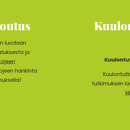
outus
Kuulon
en luodaan
tuksesta ja
Kuulontu
kojeen
ojeen hankinta
Kuulontut
muksella!
tutkimuksen la
k