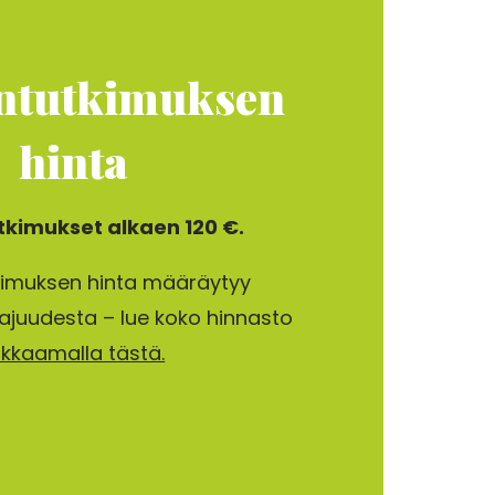
­­tutkimuksen
hinta
tkimukset alkaen 120 €.
kimuksen hinta määräytyy
ajuudesta – lue koko hinnasto
likkaamalla tästä.