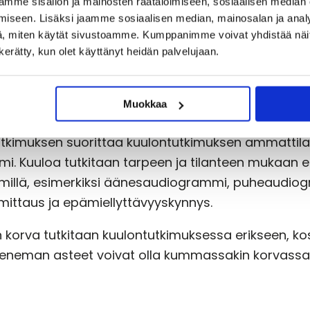
mme sisällön ja mainosten räätälöimiseen, sosiaalisen median
s tehdään kuulontutkimukseen tarkoitetussa
ääni
iseen. Lisäksi jaamme sosiaalisen median, mainosalan ja analy
iakas istuu tutkimuksen ajan.
, miten käytät sivustoamme. Kumppanimme voivat yhdistää näitä t
n kerätty, kun olet käyttänyt heidän palvelujaan.
lla on korvillaan kuulontutkimusta varten tehdyt
atuiset kuulokkeet, joiden kautta tutkimuksen tekij
Muokkaa
ttaa taajuudeltaan ja voimakkuudeltaan erilaisia ä
tkimuksen suorittaa kuulontutkimuksen ammattila
i. Kuuloa tutkitaan tarpeen ja tilanteen mukaan eri
millä, esimerkiksi äänesaudiogrammi, puheaudio
mittaus ja epämiellyttävyyskynnys.
 korva tutkitaan kuulontutkimuksessa erikseen, ko
leneman asteet voivat olla kummassakin korvassa