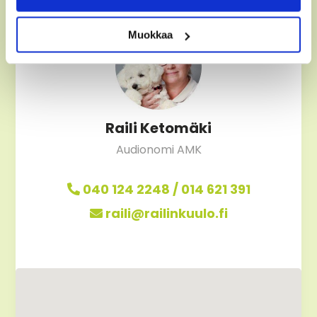
Muokkaa
Raili Ketomäki
Audionomi AMK
040 124 2248 /
014 621 391
raili@railinkuulo.fi